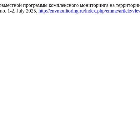
овместной программы комплексного мониторинга на территории
, no. 1-2, July 2025,
http://envmonitoring.ru/index.php/emme/article/vie