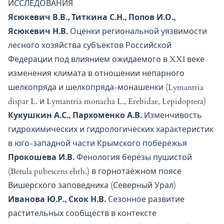
ИССЛЕДОВАНИЯ
Ясюкевич В.В., Титкина С.Н., Попов И.О.,
Ясюкевич Н.В.
Оценки региональной уязвимости
лесного хозяйства субъектов Российской
Федерации под влиянием ожидаемого в XXI веке
изменения климата в отношении непарного
шелкопряда и шелкопряда-монашенки (Lymantria
dispar L. и Lymantria monacha L., Erebidae, Lepidoptera)
Кукушкин А.С., Пархоменко А.В.
Изменчивость
гидрохимических и гидрологических характеристик
в юго-западной части Крымского побережья
Прокошева И.В.
Фенология берёзы пушистой
(Betula pubescens ehrh.) в горнотаёжном поясе
Вишерского заповедника (Северный Урал)
Иванова Ю.Р., Скок Н.В.
Сезонное развитие
растительных сообществ в контексте