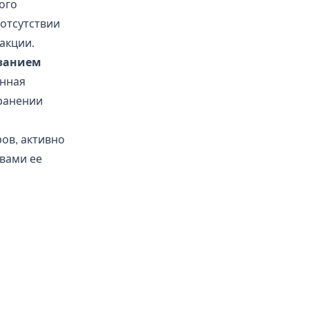
ого
 отсутствии
акции.
занием
анная
ранении
ов, активно
вами ее