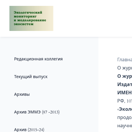
Редакционная коллегия
Главн
О жур
О жур
Текущий выпуск
Изда
ИМЕН
Архивы
РФ, 10
«
Экол
Архив ЭММЭ (87 -2013)
продо
научн
Архив (2015-24)