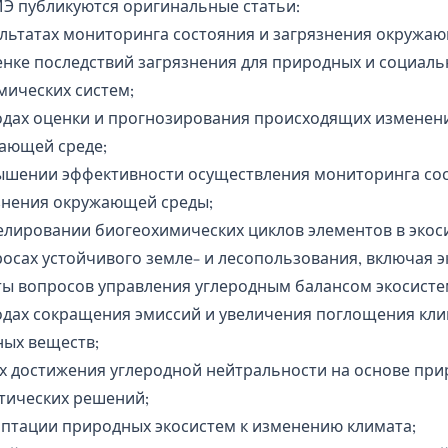
Э публикуются оригинальные статьи:
ультатах мониторинга состояния и загрязнения окружа
енке последствий загрязнения для природных и социаль
мических систем;
одах оценки и прогнозирования происходящих изменен
ающей среде;
ышении эффективности осуществления мониторинга сос
знения окружающей среды;
елировании биогеохимических циклов элементов в экос
росах устойчивого земле- и лесопользования, включая 
ты вопросов управления углеродным балансом экосисте
одах сокращения эмиссий и увеличения поглощения кл
ных веществ;
ях достижения углеродной нейтральности на основе при
тических решений;
аптации природных экосистем к изменению климата;