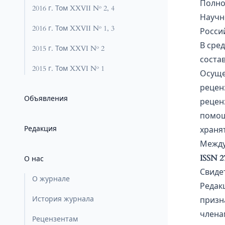
Полно
2016 г. Том XXVII № 2, 4
Научн
2016 г. Том XXVII № 1, 3
Росси
В сре
2015 г. Том XXVI № 2
состав
2015 г. Том XXVI № 1
Осуще
рецен
Объявления
рецен
помо
Редакция
хранят
Между
ISSN 
О нас
Свидет
О журнале
Редак
История журнала
призн
члена
Рецензентам