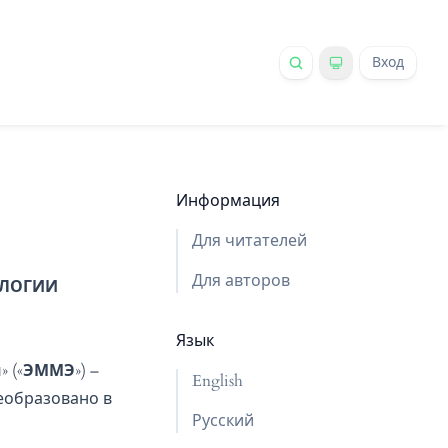
Вход
Информация
Для читателей
Для авторов
ОЛОГИИ
Язык
м
» («
ЭММЭ
») –
English
реобразовано в
Русский