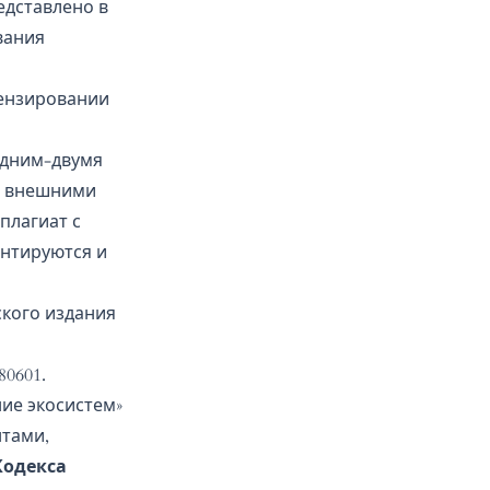
едставлено в
вания
цензировании
одним-двумя
 и внешними
плагиат с
ентируются и
кого издания
80601.
ие экосистем»
нтами,
Кодекса