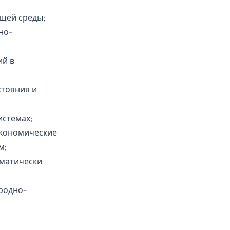
ющей среды;
но-
ий в
тояния и
истемах;
экономические
м;
иматически
родно-