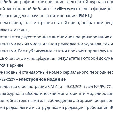
е библиографическое описание всех статей журнала пр
ой электронной библиотеке
elibrary.ru
с целью формиро
йского индекса научного цитирования (
РИНЦ
).
днем период рассмотрения статей при однократном ре
ляет 4 месяца.
ствляется двухстороннее анонимное рецензирование 
зентами как из числа членов редколлегии журнала, так
зентами. Все публикуемые статьи проходят проверку на 
щью
https://www.antiplagiat.ru/
, результаты которой докум
ся в архиве.
народный стандартный номер сериального периодичес
2782-3237 - электронное издание
.
ельство о регистрации СМИ: от 15.03.2021 г. Эл № ФС 77-
ция журнала «Экологический мониторинг и моделирован
ает обязательными для соблюдения авторами, рецензе
ми редколлегии и сотрудниками редакции требования «