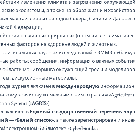
действии изменения климата и загрязнения окружающей
ческие экосистемы, а также на образ жизни и хозяйство
ных малочисленных народов Севера, Сибири и Дальнего
йской Федерации;
действии различных природных (в том числе климатичес
генных факторов на здоровье людей и животных.
 оригинальных научных исследований в ЭММЭ публику
ные работы; сообщения; информация о важных события
в области мониторинга окружающей среды и моделиро
стем; дискуссионные материалы.
6 года журнал включен в
международную
информационн
ьскому хозяйству и смежным с ним отраслям «Agricultural
tion System» («
AGRIS
»).
л включен в
Единый государственный перечень нау
ий — «Белый список»
, а также зарегистрирован и инде
ой электронной библиотеке «
Сyberleninka
».