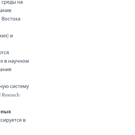
 среды на
вание
 Востока
ких) и
ются
х в научном
вания
ую систему
 Research
чных
ксируется в