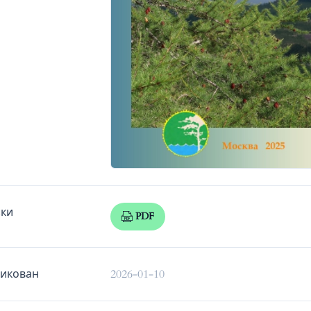
зки
PDF
икован
2026-01-10