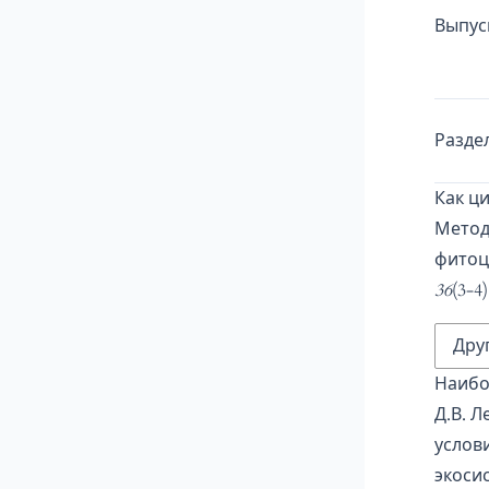
Выпус
Разде
Как ц
Метод
фитоце
36
(3-4
Дру
Наибо
Д.В. Л
услов
экоси