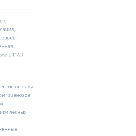
ные
сация,
ревьев,
янная
hone LiDAR,
ческие основы
фитоценозов,
ой
ики лесных
менные