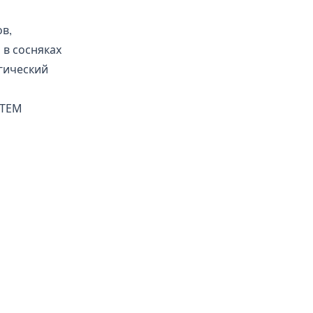
ов,
в сосняках
гический
СТЕМ