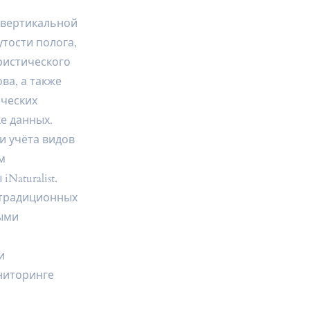
 вертикальной
утости полога,
ристического
ва, а также
ческих
е данных.
 учёта видов
м
aturalist.
 традиционных
ыми
и
ниторинге