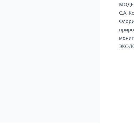
МОДЕ
С.А. К
Флори
приро
монит
ЭКОЛ