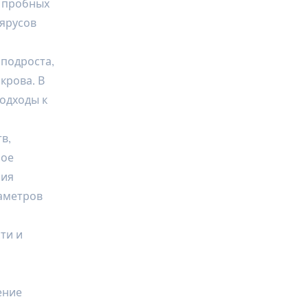
ю пробных
ярусов
подроста,
крова. В
одходы к
в,
бое
ния
аметров
ти и
ение