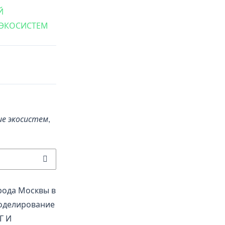
Й
ЭКОСИСТЕМ
ие экосистем
,
рода Москвы в
оделирование
Г И